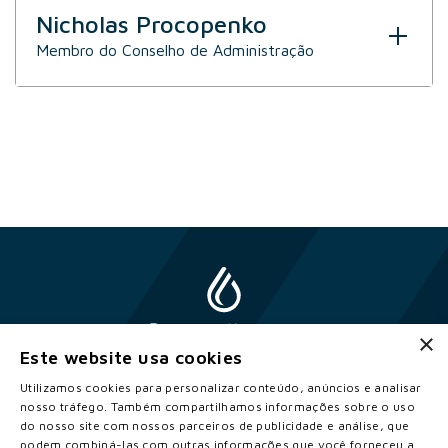
Nicholas Procopenko
Membro do Conselho de Administração
×
Este website usa cookies
Utilizamos cookies para personalizar conteúdo, anúncios e analisar
nosso tráfego. Também compartilhamos informações sobre o uso
do nosso site com nossos parceiros de publicidade e análise, que
2026 © Copyright Constellation. Todos os direitos reservados.
podem combiná-las com outras informações que você forneceu a