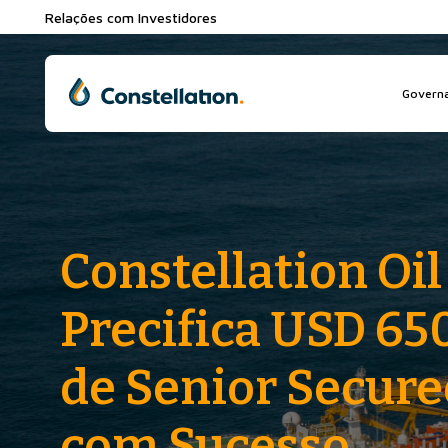
Relações com Investidores
Governa
Constellation Oil
Precifica USD 65
de Senior Secur
com Sucesso