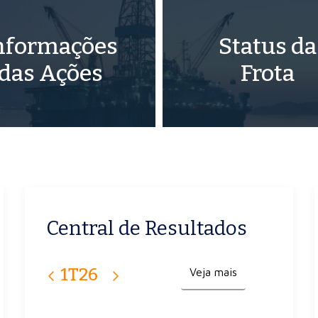
nformações
Status da
das Ações
Frota
Central de Resultados
1T26
4T25
3T25
2T25
1T25
Veja mais