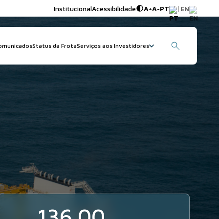
|
Institucional
Acessibilidade
A+
A-
PT
EN
omunicados
Status da Frota
Serviços aos Investidores
136.00