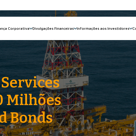
nça Corporativa
Divulgações Financeiras
Informações aos Investidores
C
 Services
0 Milhões
ed Bonds