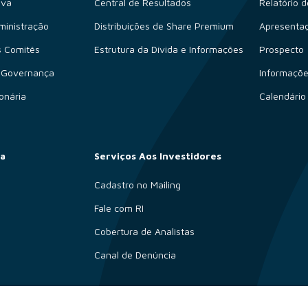
iva
Central de Resultados
Relatório d
ministração
Distribuições de Share Premium
Apresenta
 Comitês
Estrutura da Dívida e Informações
Prospecto
 Governança
Informaçõe
onária
Calendário
ta
Serviços Aos Investidores
Cadastro no Mailing
Fale com RI
Cobertura de Analistas
Canal de Denúncia