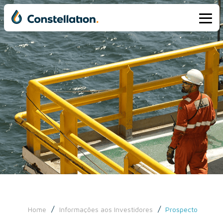
/
/
Home
Informações aos Investidores
Prospecto