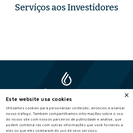
Serviços aos Investidores
×
Este website usa cookies
Utilizamos cookies para personalizar conteúdo, anúncios e analisar
nosso tráfego. Também compartilhamos informações sobre o uso
do nosso site com nossos parceiros de publicidade e análise, que
2026 © Copyright Constellation. Todos os direitos reservados.
podem combiná-las com outras informações que você forneceu a
Termos de Uso
eles ou que eles coletaram do uso de seus serviços.